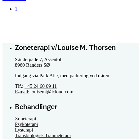
1
Zoneterapi v/Louise M. Thorsen
Søndergade 7, Assentoft
8960 Randers SØ
Indgang via Park Alle, med parkering ved døren.
Tlf.:
+45 24 60 09 11
E-mail:
louisemt@icloud.com
Behandlinger
Zoneterapi
Psykoterapi
Lysterapi
Transbiologisk Traumeterapi
Tankefelt terapi og Emotionel frihedsteknik