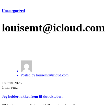
Uncategorized
louisemt@icloud.com
Posted by
louisemt@icloud.com
18. juni 2026
1 min read
Jeg holder lukket frem til slut oktober.
Til jer der søger at finde en tid til zoneterapi og eller...