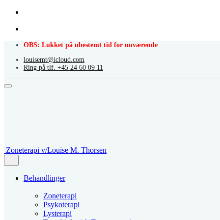
Skip
OBS: Lukket på ubestemt tid for nuværende
to
louisemt@icloud.com
content
Ring på tlf. +45 24 60 09 11
Zoneterapi v/Louise M. Thorsen
Behandlinger
Zoneterapi
Psykoterapi
Lysterapi
Transbiologisk Traumeterapi